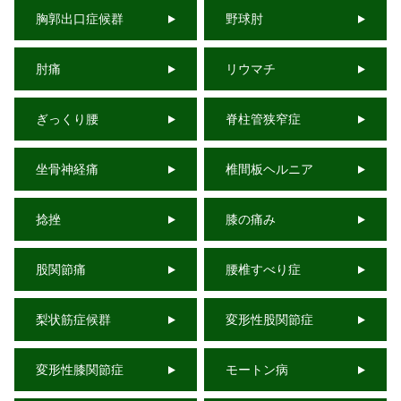
胸郭出口症候群
野球肘
肘痛
リウマチ
ぎっくり腰
脊柱管狭窄症
坐骨神経痛
椎間板ヘルニア
捻挫
膝の痛み
股関節痛
腰椎すべり症
梨状筋症候群
変形性股関節症
変形性膝関節症
モートン病