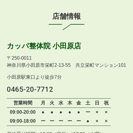
店舗情報
カッパ整体院
小田原店
〒
250-0011
神奈川県小田原市栄町2-13-55 共立栄町マンション101
小田原駅東口より徒歩7分
0465-20-7712
営業時間
月
火
水
木
金
土
日
祝
09:00-20:00
●
●
●
●
●
ー
×
×
09:00-18:00
ー
ー
ー
ー
ー
●
×
×