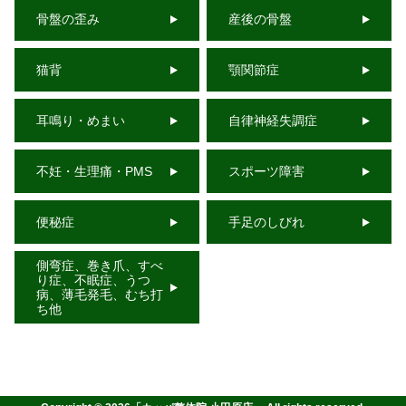
骨盤の歪み
産後の骨盤
猫背
顎関節症
耳鳴り・めまい
自律神経失調症
不妊・生理痛・PMS
スポーツ障害
便秘症
手足のしびれ
側弯症、巻き爪、すべ
り症、不眠症、うつ
病、薄毛発毛、むち打
ち他