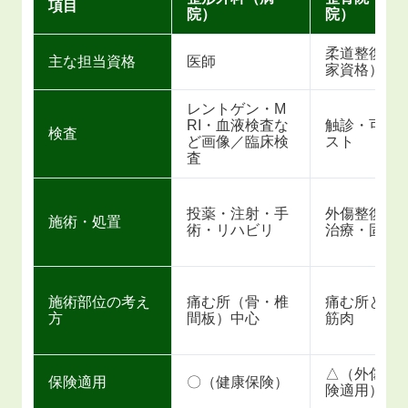
項目
院）
院）
柔道整復師
主な担当資格
医師
家資格）
レントゲン・M
RI・血液検査な
触診・可動
検査
ど画像／臨床検
スト
査
投薬・注射・手
外傷整復・
施術・処置
術・リハビリ
治療・固定
施術部位の考え
痛む所（骨・椎
痛む所と周
方
間板）中心
筋肉
△（外傷の
保険適用
〇（健康保険）
険適用）