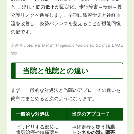
と しびれ・筋力低下が固定化。歩行障害→転倒→要
介護リスクへ進展します。早期に筋膜滑走と神経血
流を改善し、姿勢バランスを整えることが機能回復
の鍵です。
※参考：Steffens D et al. “Prognostic Factors for Sciatica” BMJ 2
022
当院と他院との違い
まず、一般的な対処法と当院のアプローチの違いを
簡単にまとめると次のようになります。
一般的な対処法
当院のアプローチ
ビリビリする部位に
神経走行を覆う
筋膜
電気治療や鎮痛薬を
トンネルの滑走障害