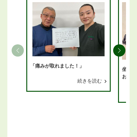
「痛みが取れました！」
坐骨神
お尻か
続きを読む
てしび
なりま