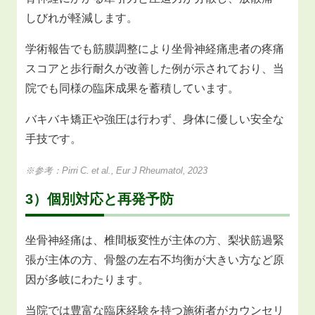
しびれが軽減します。
学術報告でも筋膜調整により坐骨神経痛患者の疼痛
スコアと歩行耐久が改善した例が示されており、当
院でも同様の臨床成果を蓄積しています。
バキバキ矯正や強圧は行わず、身体に優しい安全な
手技です。
※参考：Pirri C. et al., Eur J Rheumatol, 2023
3）個別対応と再発予防
坐骨神経痛は、椎間板変性が主体の方、梨状筋過緊
張が主体の方、骨盤の左右不均衡が大きい方など原
因が多岐にわたります。
当院では豊富な臨床経験を持つ施術者がカウンセリ