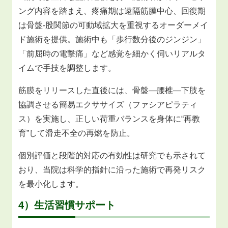
ング内容を踏まえ、疼痛期は遠隔筋膜中心、回復期
は骨盤‐股関節の可動域拡大を重視するオーダーメイ
ド施術を提供。施術中も「歩行数分後のジンジン」
「前屈時の電撃痛」など感覚を細かく伺いリアルタ
イムで手技を調整します。
筋膜をリリースした直後には、骨盤―腰椎―下肢を
協調させる簡易エクササイズ（ファシアピラティ
ス）を実施し、正しい荷重バランスを身体に“再教
育”して滑走不全の再燃を防止。
個別評価と段階的対応の有効性は研究でも示されて
おり、当院は科学的指針に沿った施術で再発リスク
を最小化します。
4）生活習慣サポート