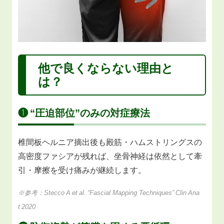
他で良くならない理由と
は？
❶ “圧迫部位”のみの対症療法
椎間板ヘルニア摘出後も殿筋・ハムストリングスの
高密度ファシアが残れば、坐骨神経は依然として牽
引・摩擦を受け痛みが継続します。
※参考：Stecco A et al. “Fascial Mapping Techniques” Clin Ana
t 2020