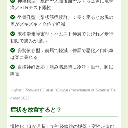
神経根型：殿部〜大腿後面〜ふくらはぎに電撃
痛／SLRテスト陽性
坐骨孔型（梨状筋症候群）：長く座るとお尻の
奥がズキズキ／立位で軽減
末梢滑走障害型：ハムスト伸展でしびれ／歩行
初動で痛みが強い
姿勢依存型：前屈で軽減・伸展で悪化／自転車
は楽に乗れる
自律神経反応：痛み増悪時に冷汗・動悸、睡眠
障害
※参考：Tomkins CC et al. “Clinical Presentation of Sciatica” Pai
n Med 2023
症状を放置すると？
慢性化（3 か月超）で神経線維の脱落・変性が進む