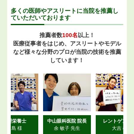
多くの医師やアスリートに当院を推薦し
ていただいております
推薦者数
100名
以上！
医療従事者をはじめ、アスリートやモデル
など様々な分野のプロが当院の技術を推薦
しています！
管理栄養士
中山眼科医院 院長
レントゲン技
川島 様
余 敏子 先生
大吉 様