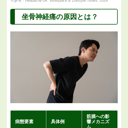
※参考：Headache UK “Workplace & Lifestyle Toolkit” 2024
坐骨神経痛の原因とは？
筋膜への影
病態要素
具体例
響メカニズ
ム