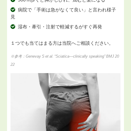
病院で「手術は急がなくて良い」と言われ様子
見
湿布・牽引・注射で軽減するがすぐ再発
１つでも当てはまる方は当院へご相談ください。
※参考：Genevay S et al. “Sciatica—clinically speaking” BMJ 20
22