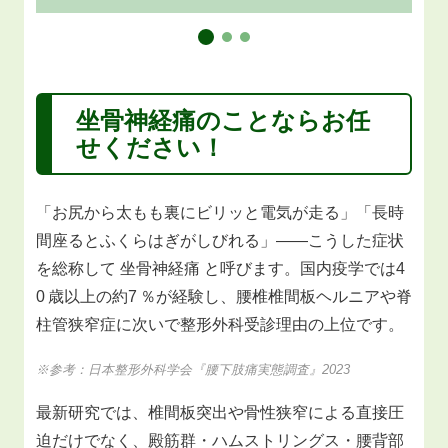
坐骨神経痛
のことならお任
せください！
「お尻から太もも裏にビリッと電気が走る」「長時
間座るとふくらはぎがしびれる」――こうした症状
を総称して 坐骨神経痛 と呼びます。国内疫学では4
0 歳以上の約7 ％が経験し、腰椎椎間板ヘルニアや脊
柱管狭窄症に次いで整形外科受診理由の上位です。
※参考：日本整形外科学会『腰下肢痛実態調査』2023
最新研究では、椎間板突出や骨性狭窄による直接圧
迫だけでなく、殿筋群・ハムストリングス・腰背部