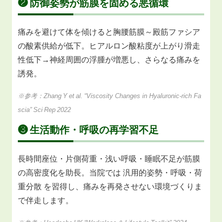
❷ 防御姿勢が筋膜を固める悪循環
痛みを避けて体を傾けると胸腰筋膜～殿筋ファシア
の酸素供給が低下。ヒアルロン酸粘度が上がり滑走
性低下→神経周囲の浮腫が増悪し、さらなる痛みを
誘発。
※参考：Zhang Y et al. “Viscosity Changes in Hyaluronic‑rich Fa
scia” Sci Rep 2022
❸ 生活動作・呼吸の再学習不足
長時間座位・片側荷重・浅い呼吸・睡眠不足が筋膜
の高密度化を助長。当院では 汎用的姿勢・呼吸・荷
重分散 を習得し、痛みを再発させない環境づくりま
で伴走します。