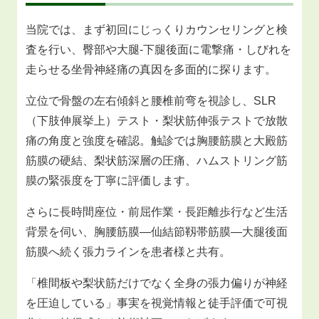
当院では、まず初回にじっくりカウンセリングと検
査を行い、臀部や大腿‐下腿後面に電撃痛・しびれを
走らせる坐骨神経痛の真因を多面的に探ります。
立位で骨盤の左右傾斜と腰椎前弯を視診し、SLR
（下肢伸展挙上）テスト・梨状筋伸張テストで放散
痛の角度と強度を確認。触診では胸腰筋膜と大殿筋
筋膜の硬結、梨状筋深層の圧痛、ハムストリング筋
膜の緊張度を丁寧に評価します。
さらに長時間座位・前屈作業・長距離歩行など生活
背景を伺い、胸腰筋膜―仙結節靱帯筋膜―大腿後面
筋膜へ続く張力ラインを患者様と共有。
「椎間板や梨状筋だけでなく全身の張力偏りが神経
を圧迫している」事実を視覚情報と徒手評価で可視