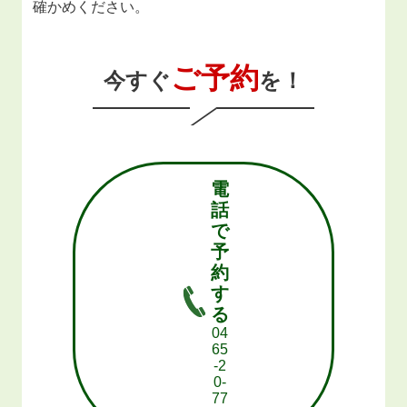
確かめください。
ご予約
今すぐ
を！
電
話
で
予
約
す
る
04
65
-2
0-
77