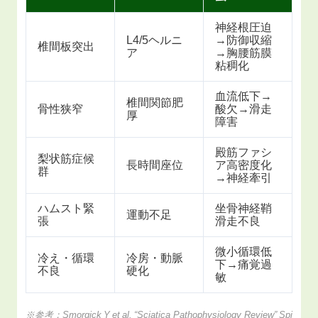
神経根圧迫
L4/5ヘルニ
→防御収縮
椎間板突出
ア
→胸腰筋膜
粘稠化
血流低下→
椎間関節肥
骨性狭窄
酸欠→滑走
厚
障害
殿筋ファシ
梨状筋症候
長時間座位
ア高密度化
群
→神経牽引
ハムスト緊
坐骨神経鞘
運動不足
張
滑走不良
微小循環低
冷え・循環
冷房・動脈
下→痛覚過
不良
硬化
敏
※参考：Smorgick Y et al. “Sciatica Pathophysiology Review” Spi