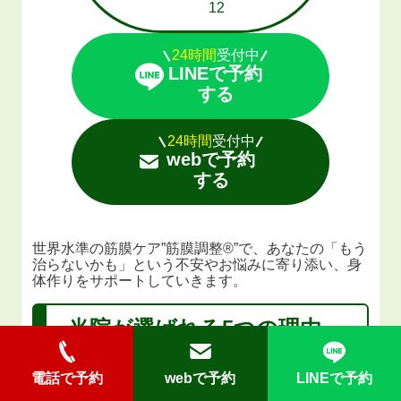
12
24時間
受付中
LINEで予約
する
24時間
受付中
webで予約
する
世界水準の筋膜ケア”筋膜調整®️”で、あなたの「もう
治らないかも」という不安やお悩みに寄り添い、身
体作りをサポートしていきます。
当院が選ばれる
5
つの理由
電話で予約
webで予約
LINEで予約
代表は全国の施術家に技術指導しています