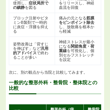
使用し、
症状局所で
をリリースし、神経
の鎮静
を図る
血流を回復
ブロック注射やビタ
痛みの元となる
筋膜
ミンB製剤で一時的
をピンポイント除去
に炎症・浮腫を抑え
し、放散痛を根本か
る
ら軽減
神経ストレスが最小
姿勢改善は「背すじ
になる
関節角度・荷
を伸ばす」など
汎用
重線
を可視化し、個
的アドバイス
で終わ
別セルフストレッチ
ることが多い
を設定
次に、別の観点から当院と比較してみます。
一般的な整形外科・整骨院・整体院との
比較
整形外科（病
整骨院（接