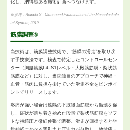
化し、納得感ある施術計画へつなげます。
※参考：Bianchi S., Ultrasound Examination of the Musculoskele
tal System, 2019
筋膜調整®
当技術は、筋膜調整技術で、“筋膜の滑走”を取り戻
す手技療法です。検査で特定したコントロールセン
ター（胸腰筋膜L4–S1レベル・大殿筋筋膜・梨状筋
筋膜など）に対し、当院独自のアプローチで神経・
血管・筋肉に負担を掛けていた滑走不全をピンポイ
ントでリリースします。
疼痛が強い場合は遠隔の下肢後面筋膜から循環を促
し、症状が落ち着き始めた段階で梨状筋筋膜をソフ
トな持続圧と微細伸張で調整。滑走が回復すると坐
骨神経にかかる牽引力と圧迫力が分散し、放散痛・