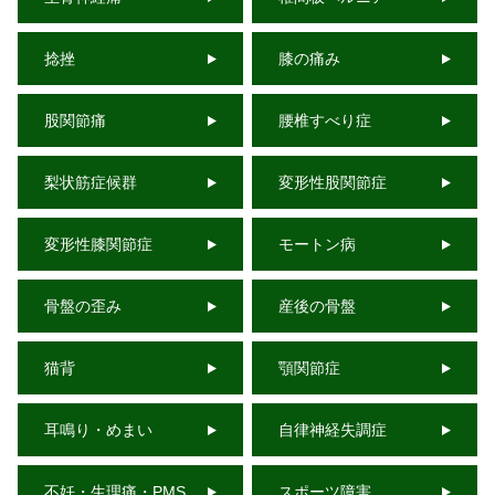
捻挫
膝の痛み
股関節痛
腰椎すべり症
梨状筋症候群
変形性股関節症
変形性膝関節症
モートン病
骨盤の歪み
産後の骨盤
猫背
顎関節症
耳鳴り・めまい
自律神経失調症
不妊・生理痛・PMS
スポーツ障害