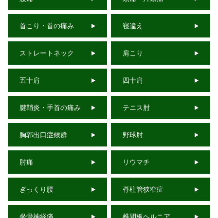
首こり・首の痛み
寝違え
ストレートネック
肩こり
五十肩
四十肩
腱鞘炎・手首の痛み
テニス肘
胸郭出口症候群
野球肘
肘痛
リウマチ
ぎっくり腰
脊柱管狭窄症
坐骨神経痛
椎間板ヘルニア