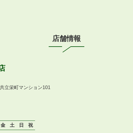
店舗情報
店
 共立栄町マンション101
金
土
日
祝