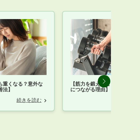
も重くなる？意外な
【筋力を鍛えることが、けが
善法】
につながる理由】
続きを読む
続きを