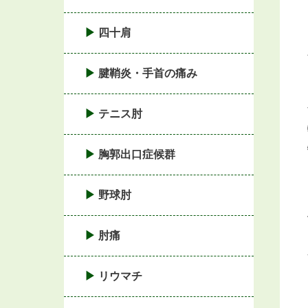
四十肩
腱鞘炎・手首の痛み
テニス肘
胸郭出口症候群
野球肘
肘痛
リウマチ