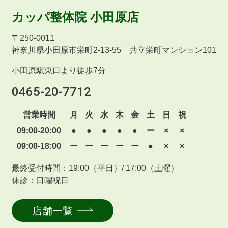
カッパ整体院
小田原店
〒
250-0011
神奈川県小田原市栄町2-13-55 共立栄町マンション101
小田原駅東口より徒歩7分
0465-20-7712
営業時間
月
火
水
木
金
土
日
祝
09:00-20:00
●
●
●
●
●
ー
×
×
09:00-18:00
ー
ー
ー
ー
ー
●
×
×
最終受付時間：19:00（平日）/ 17:00（土曜）
休診：日曜祝日
店舗一覧