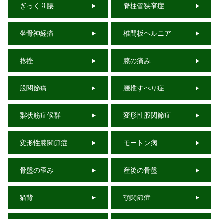
ぎっくり腰
脊柱管狭窄症
坐骨神経痛
椎間板ヘルニア
捻挫
膝の痛み
股関節痛
腰椎すべり症
梨状筋症候群
変形性股関節症
変形性膝関節症
モートン病
骨盤の歪み
産後の骨盤
猫背
顎関節症