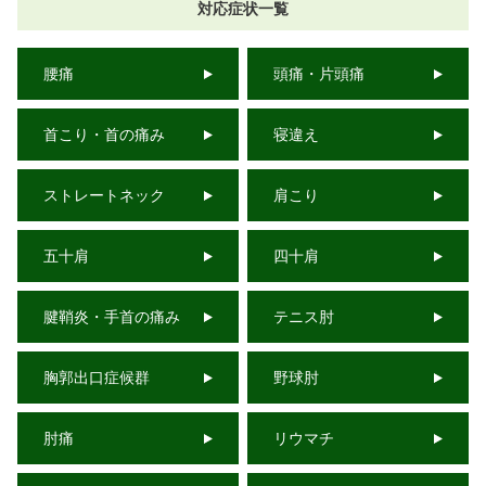
対応症状一覧
腰痛
頭痛・片頭痛
首こり・首の痛み
寝違え
ストレートネック
肩こり
五十肩
四十肩
腱鞘炎・手首の痛み
テニス肘
胸郭出口症候群
野球肘
肘痛
リウマチ