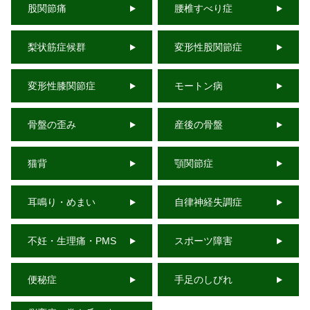
股関節痛
腰椎すべり症
梨状筋症候群
変形性股関節症
変形性膝関節症
モートン病
骨盤の歪み
産後の骨盤
猫背
顎関節症
耳鳴り・めまい
自律神経失調症
不妊・生理痛・PMS
スポーツ障害
便秘症
手足のしびれ