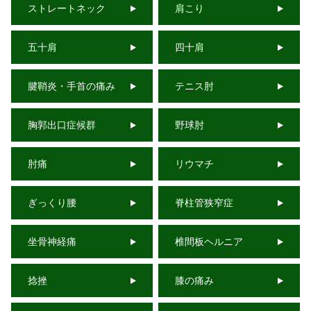
ストレートネック
肩こり
五十肩
四十肩
腱鞘炎・手首の痛み
テニス肘
胸郭出口症候群
野球肘
肘痛
リウマチ
ぎっくり腰
脊柱管狭窄症
坐骨神経痛
椎間板ヘルニア
捻挫
膝の痛み